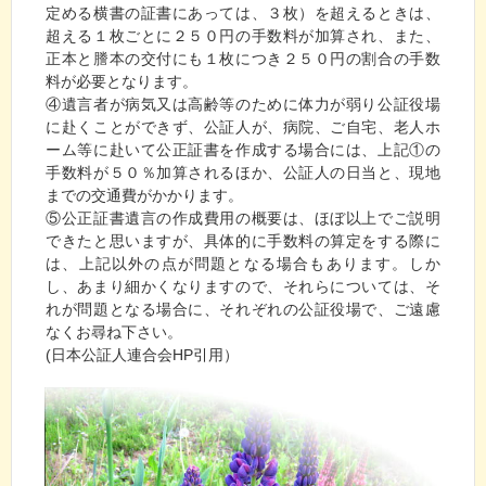
定める横書の証書にあっては、３枚）を超えるときは、
超える１枚ごとに２５０円の手数料が加算され、また、
正本と謄本の交付にも１枚につき２５０円の割合の手数
料が必要となります。
④遺言者が病気又は高齢等のために体力が弱り公証役場
に赴くことができず、公証人が、病院、ご自宅、老人ホ
ーム等に赴いて公正証書を作成する場合には、上記①の
手数料が５０％加算されるほか、公証人の日当と、現地
までの交通費がかかります。
⑤公正証書遺言の作成費用の概要は、ほぼ以上でご説明
できたと思いますが、具体的に手数料の算定をする際に
は、上記以外の点が問題となる場合もあります。しか
し、あまり細かくなりますので、それらについては、そ
れが問題となる場合に、それぞれの公証役場で、ご遠慮
なくお尋ね下さい。
(日本公証人連合会HP引用）