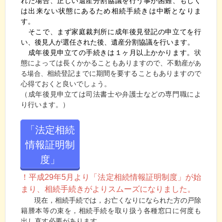
れた場合、正しい遺産分割協議を行う事が困難、もしく
は出来ない状態にあるため相続手続きは中断となりま
す。
そこで、まず家庭裁判所に成年後見登記の申立てを行
い、後見人が選任された後、遺産分割協議を行います。
成年後見申立ての手続きは１ヶ月以上かかります。
状
態によっては長くかかることもありますので、不動産
があ
相続登記までに
期間を要することもありますので
る場合、
心得ておくと良いでしょう。
（成年後見申立ては司法書士や弁護士などの専門職によ
り行います。）
「法定相続
情報証明制
度」
！平成29年5月より「法定相続情報証明制度」が始
まり、相続手続きがよりスムーズになりました。
現在，相続手続では，お亡くなりになられた方の戸除
籍謄本等の束を，相続手続を取り扱う各種窓口に何度も
出し直す必要があります。