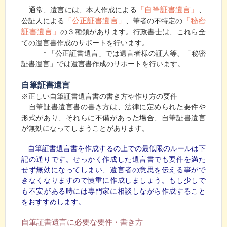
「自筆証書遺言」
通常、遺言には、本人作成による
、
「公正証書遺言」
「秘密
公証人による
、筆者の不特定の
証書遺言」
の３種類があります。行政書士は、これら全
ての遺言書作成のサポートを行います。
「公正証書遺言」では遺言者様の証人等、「秘密
＊
証書遺言」では遺言書作成のサポートを行います。
自筆証書遺言
※正しい自筆証書遺言書の書き方や作り方の要件
自筆証書遺言書の書き方は、法律に定められた要件や
形式があり、それらに不備があった場合、自筆証書遺言
が無効になってしまうことがあります。
自筆証書遺言書を作成するの上での最低限のルールは下
記の通りです。せっかく作成した遺言書でも要件を満た
せず無効になってしまい、遺言者の意思を伝える事がで
きなくなりますので慎重に作成しましょう。もし少しで
も不安がある時には専門家に相談しながら作成すること
をおすすめします。
自筆証書遺言に必要な要件・書き方