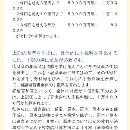
１億円を超え３億円まで ５０００万円毎に １万３０
００円
３億円を超え１０億円まで ５０００万円毎に １万１０
００円
１０億円を超える部分 ５０００万円毎に ８０
００円
がそれぞれ加算されます。
上
記の基準を前提に、具体的に手数料を算出する
には、下記の点に留意が必要です。
①財産の相続又は遺贈を受ける人ごとにその財産の価額
を算出し、これを上記基準表に当てはめて、その価額に
対応する手数料額を求め、これらの手数料額を合算し
て、当該遺言書全体の手数料を算出します。
②遺言加算といって、全体の財産が１億円以下のとき
は、上記①によって算出された手数料額に、１万１００
０円が加算されます。
③さらに、遺言書は、通常、原本、正本、謄本を各１部
作成し、原本は法律に基づき役場で保管し、正本と謄本
は遺言者に交付しますが、原本についてはその枚数が法
務省令で定める枚数の計算方法により４枚（法務省令で