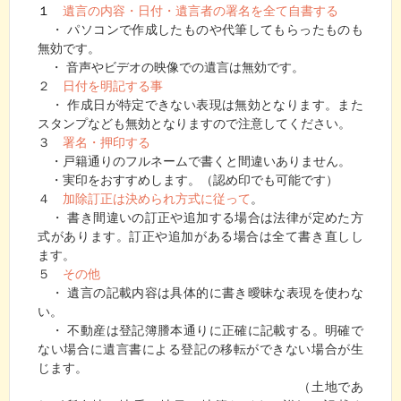
１
遺言の内容・日付・遺言者の署名を全て自書する
・ パソコンで作成したものや代筆してもらったものも
無効です。
・ 音声やビデオの映像での遺言は無効です。
２
日付を明記する事
・ 作成日が特定できない表現は無効となります。また
スタンプなども無効となりますので注意してください。
３
署名・押印する
・戸籍通りのフルネームで書くと間違いありません。
・実印をおすすめします。（認め印でも可能です）
４
加除訂正は決められ方式に従って
。
・ 書き間違いの訂正や追加する場合は法律が定めた方
式があります。訂正や追加がある場合は全て書き直しし
ます。
５
その他
・ 遺言の記載内容は具体的に書き曖昧な表現を使わな
い。
・ 不動産は登記簿謄本通りに正確に記載する。明確で
ない場合に遺言書による登記の移転ができない場合が生
じます。
（土地であ