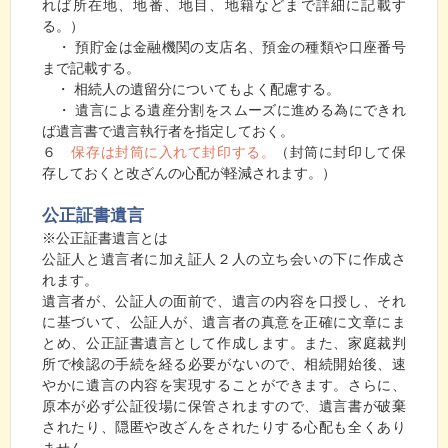
れば所在地、地番、地目、地籍などまで詳細に記載す
る。）
・ 預貯金は金融機関の支店名、預金の種類や口座番号
まで記載する。
・ 相続人の遺留分についてもよく配慮する。
・ 遺言による遺産分割をスムーズに進める為にできれ
ば遺言書で遺言執行者を指定しておく。
６
保存は封筒に入れて封印する。
（封筒に封印して保
存しておくと改ざんの心配が軽減されます。）
公正証書遺言
※公正証書遺言とは
公証人と遺言者に加え証人２人の立ち会いの下に作成さ
れます。
遺言者が、公証人の面前で、遺言の内容を口授し、それ
に基づいて、公証人が、遺言者の真意を正確に文章にま
とめ、公正証書遺言として作成します。また、家庭裁判
所で検認の手続を経る必要がないので、相続開始後、速
やかに遺言の内容を実現することができます。さらに、
原本が必ず公証役場に保管されますので、遺言書が破棄
されたり、隠匿や改ざんをされたりする心配も全くあり
ません。