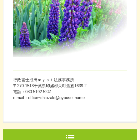
行政書士成田ｍｙｓｔ法務事務所
〒270-1513千葉県印旛郡栄町酒直1639-2
電話：080-5192-5241
e-mail：officeｰshiozaki@gyousei.name