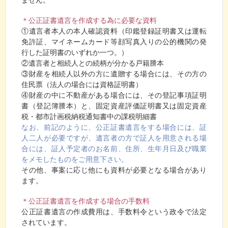
＊公正証書遺言を作成する為に必要な資料
①遺言者本人の本人確認資料（印鑑登録証明書又は運転
免許証、マイネームカード等顔写真入りの公的機関の発
行した証明書のいずれか一つ。）
②遺言者と相続人との続柄が分かる戸籍謄本
③財産を相続人以外の方に遺贈する場合には、その方の
住民票（法人の場合には資格証明書）
④財産の中に不動産がある場合には、その登記事項証明
書（登記簿謄本）と、固定資産評価証明書又は固定資産
税・都市計画税納税通知書中の課税明細書
なお、前記のように、公正証書遺言をする場合には、証
人二人が必要ですが、遺言者の方で証人を用意される場
合には、証人予定者のお名前、住所、生年月日及び職業
をメモしたものをご用意下さい。
その他、事案に応じ他にも資料が必要となる場合があり
ます。
＊公正証書遺言を作成する場合の手数料
公正証書遺言の作成費用は、手数料令という政令で法定
されています。