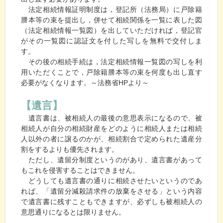
法定相続情報証明制度は，登記所（法務局）に戸除籍
謄本等の束を提出し，併せて相続関係を一覧に表した図
（法定相続情報一覧図）を出していただければ，登記官
がその一覧図に認証文を付した写しを無料で交付しま
す。
その後の相続手続は，法定相続情報一覧図の写しを利
用いただくことで，戸除籍謄本等の束を何度も出し直す
必要がなくなります。～法務省HPより～
【遺言】
遺言書は、被相続人の最後の意思表示になるので、被
相続人が自分の相続財産をどのように相続人または相続
人以外の者に譲るのかが、相続割合で定められた遺産分
割をするよりも優先されます。
ただし、遺留分制度というのがあり、遺言書があって
もこれを侵害することはできません。
どうしても遺言書の通りに相続させたいというのであ
れば、「遺留分減殺請求件の放棄をさせる」という内容
で遺言書に残すこともできますが、必ずしも被相続人の
意思通りになるとは限りません。