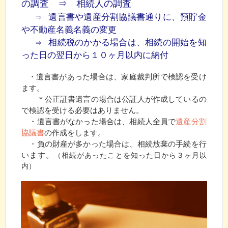
の調査 ⇒ 相続人の調査
遺言書や遺産分割協議書通りに、預貯金
⇒
や不動産名義名義の変更
相続税のかかる場合は、相続の開始を知
⇒
った日の翌日から１０ヶ月以内に納付
・遺言書があった場合は、家庭裁判所で検認を受け
ます。
＊公正証書遺言の場合は公証人が作成しているの
で検認を受ける必要はありません。
・遺言書がなかった場合は、相続人全員で
遺産分割
協議書
の作成をします。
・負の財産が多かった場合は、相続放棄の手続を行
います。
（相続があったことを知った日から３ヶ月以
内）